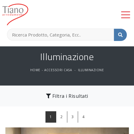
Illuminazione
HOME
-
ACCESSORI CASA
-
ILLUMINAZIONE
Filtra i Risultati
1
2
3
4