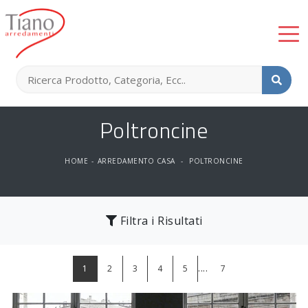
Poltroncine
HOME
-
ARREDAMENTO CASA
-
POLTRONCINE
Filtra i Risultati
....
1
2
3
4
5
7