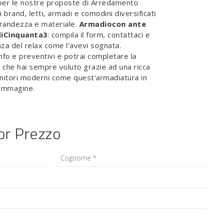
per le nostre proposte di Arredamento
i brand, letti, armadi e comodini diversificati
grandezza e materiale.
Armadiocon ante
diCinquanta3
: compila il form, contattaci e
anza del relax come l'avevi sognata.
nfo e preventivi e potrai completare la
 che hai sempre voluto grazie ad una ricca
enitori moderni come quest'armadiatura in
'immagine.
ior Prezzo