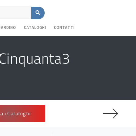
GIARDINO
CATALOGHI
CONTATTI
iCinquanta3
ia i Cataloghi