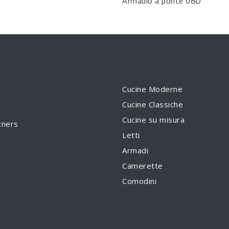
Armadio a ponte 08D
Cucine Moderne
Cucine Classiche
Cucine su misura
tners
Letti
Armadi
Camerette
Comodini