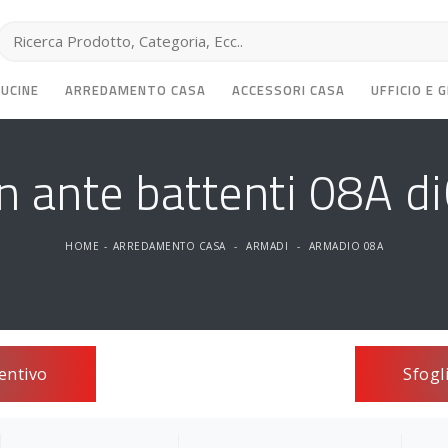
CUCINE
ARREDAMENTO CASA
ACCESSORI CASA
UFFICIO E 
 ante battenti 08A d
HOME
-
ARREDAMENTO CASA
-
ARMADI
-
ARMADIO 08A
entivo
Sfogl