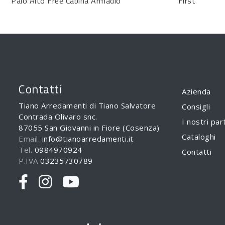
Palo Alto Free Cabina Armadio
First
Contatti
Azienda
Tiano Arredamenti di Tiano Salvatore
Consigli
Contrada Olivaro snc.
I nostri par
87055 San Giovanni in Fiore (Cosenza)
Cataloghi
Email.
info@tianoarredamenti.it
Tel.
0984970924
Contatti
P.IVA
03235730789