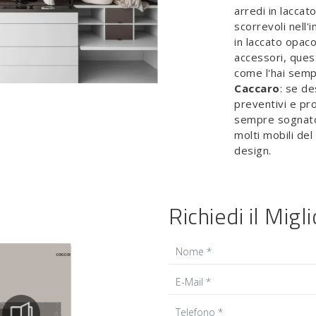
arredi in lacca
scorrevoli nell
in laccato opaco
accessori, ques
come l'hai sem
Caccaro
: se de
preventivi e pro
sempre sognato.
molti mobili de
design.
Richiedi il Migl