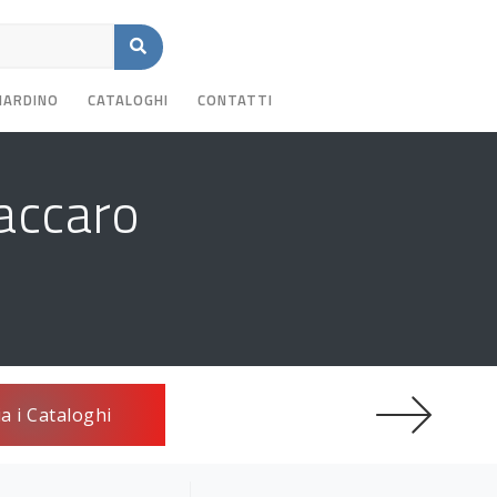
GIARDINO
CATALOGHI
CONTATTI
accaro
ia i Cataloghi