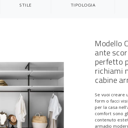
STILE
TIPOLOGIA
Modello C
ante scor
perfetto 
richiami 
cabine a
Se vuoi creare u
form o facci vis
per la casa nel
comfort sono gl
contenuto estet
armadio moderni