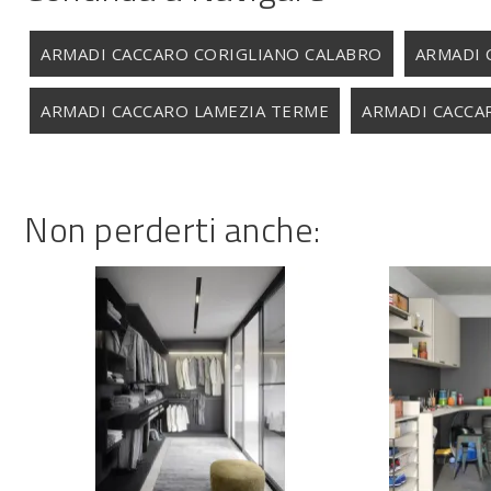
ARMADI CACCARO CORIGLIANO CALABRO
ARMADI 
ARMADI CACCARO LAMEZIA TERME
ARMADI CACCA
Non perderti anche: