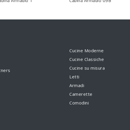
abina Armadio 1
Cabina Armadio 09B
Cucine Moderne
Cucine Classiche
Cucine su misura
tners
Letti
Armadi
Camerette
Comodini