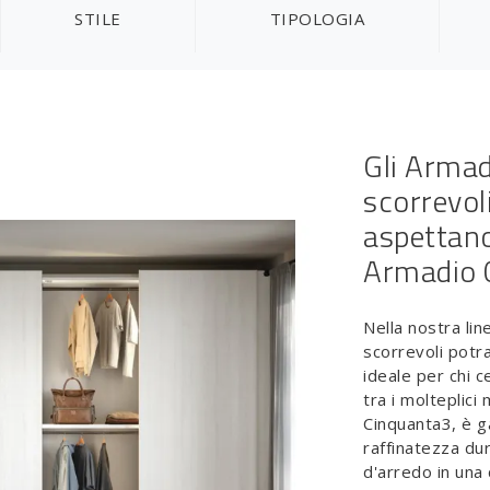
STILE
TIPOLOGIA
Gli Armad
scorrevol
aspettano
Armadio 0
Nella nostra li
scorrevoli potra
ideale per chi 
tra i molteplici
Cinquanta3, è g
raffinatezza dur
d'arredo in una