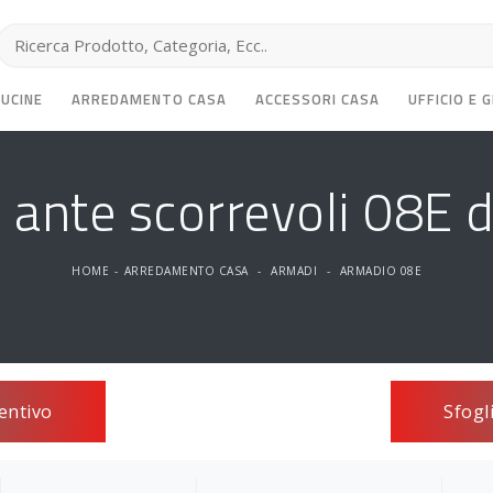
CUCINE
ARREDAMENTO CASA
ACCESSORI CASA
UFFICIO E 
ante scorrevoli 08E 
HOME
-
ARREDAMENTO CASA
-
ARMADI
-
ARMADIO 08E
entivo
Sfogl