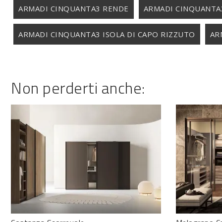
ARMADI CINQUANTA3 RENDE
ARMADI CINQUANTA
ARMADI CINQUANTA3 ISOLA DI CAPO RIZZUTO
AR
Non perderti anche: