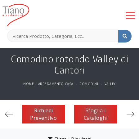
Comodino rotondo Valley di
Cantori
HOME
-
ARREDAMENTO CASA
-
COMODINI
-
VALLEY
Richiedi
Sfoglia i
Preventivo
Cataloghi