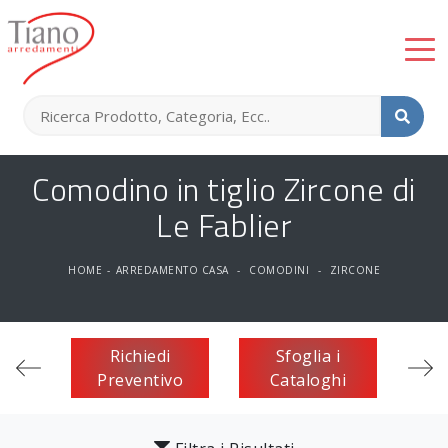
Comodino in tiglio Zircone di
Le Fablier
HOME
-
ARREDAMENTO CASA
-
COMODINI
-
ZIRCONE
Richiedi
Sfoglia i
Preventivo
Cataloghi