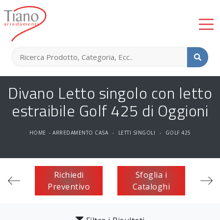
Divano Letto singolo con letto
estraibile Golf 425 di Oggioni
HOME
-
ARREDAMENTO CASA
-
LETTI SINGOLI
-
GOLF 425
Richiedi
Sfoglia i
Preventivo
Cataloghi