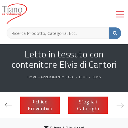
Letto in tessuto con
contenitore Elvis di Cantori
HOME
-
ARREDAMENTO CASA
-
LETTI
-
ELVIS
Richiedi
Sfoglia i
Preventivo
Cataloghi