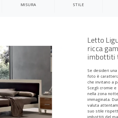
MISURA
STILE
Letto Ligu
ricca gam
imbottiti 
Se desideri una 
foto è caratteri
che invitano a 
Scegli cromie e 
nella zona nott
immaginata. Dur
valuta attentame
suo stile rispet
imbottiti del ma