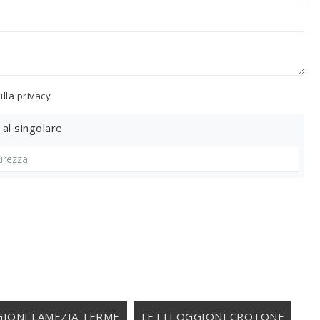
ulla
privacy
 al singolare
GIONI LAMEZIA TERME
LETTI OGGIONI CROTONE