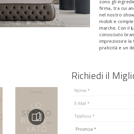
sono gli ingredi
firma, tra cui an
nel nostro show
mobili e complem
marche. Con il
L
conosciuto brand
impreziosire la
praticità e un d
Richiedi il Migl