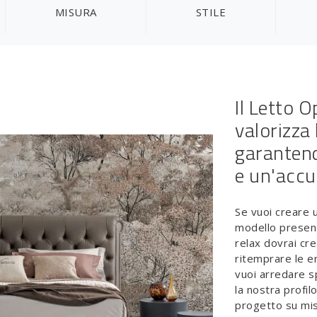
MISURA
STILE
Il Letto O
valorizza
garantend
e un'accu
Se vuoi creare 
modello presente
relax dovrai cr
ritemprare le e
vuoi arredare s
la nostra profil
progetto su mis