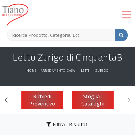
Letto Zurigo di Cinquanta3
HOME
-
ARREDAMENTO CASA
-
LETTI
-
ZURIGO
Richiedi
Sfoglia i
Preventivo
Cataloghi
Filtra i Risultati