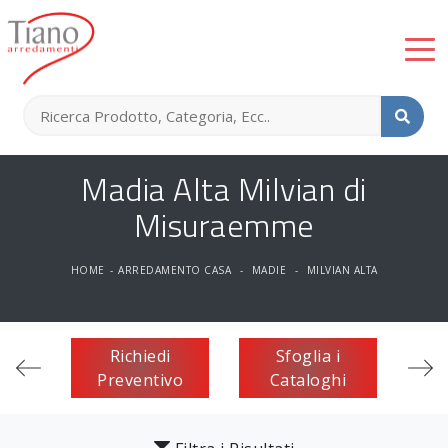
Madia Alta Milvian di
Misuraemme
HOME
-
ARREDAMENTO CASA
-
MADIE
-
MILVIAN ALTA
Richiedi
Sfoglia i
Preventivo
Cataloghi