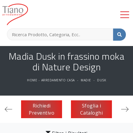
Madia Dusk in frassino moka
di Nature Design
HOME
-
ARREDAMENTO CASA
-
MADIE
-
DUSK
Richiedi
Sfoglia i
Preventivo
Cataloghi