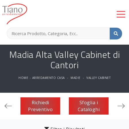
Madia Alta Valley Cabinet di
Cantori
HOME
-
ARREDAMENTO CASA
-
MADIE
-
VALLEY CABINET
Richiedi
Sfoglia i
Preventivo
Cataloghi