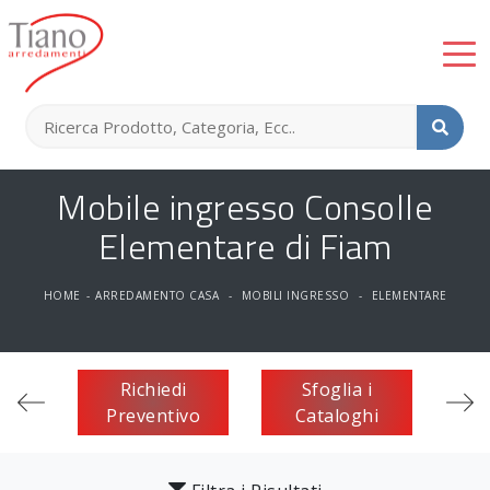
Mobile ingresso Consolle
Elementare di Fiam
HOME
-
ARREDAMENTO CASA
-
MOBILI INGRESSO
-
ELEMENTARE
Richiedi
Sfoglia i
Preventivo
Cataloghi