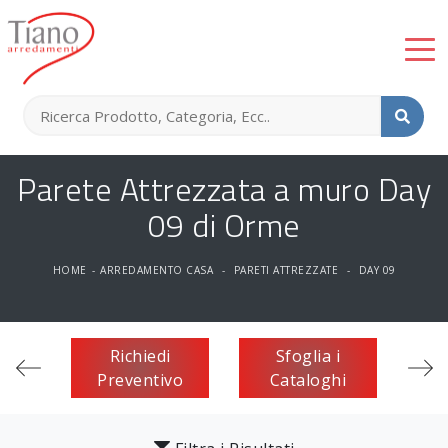
Parete Attrezzata a muro Day
09 di Orme
HOME
-
ARREDAMENTO CASA
-
PARETI ATTREZZATE
-
DAY 09
Richiedi
Sfoglia i
Preventivo
Cataloghi