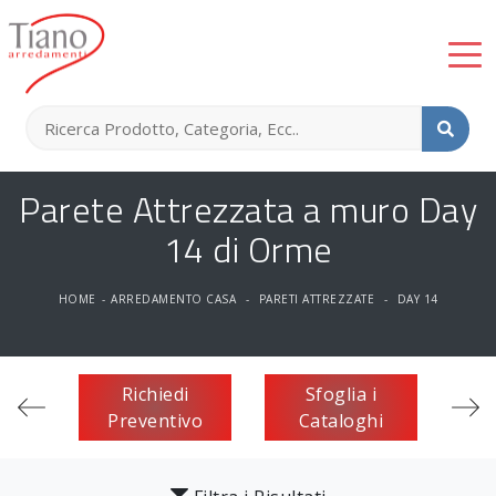
Parete Attrezzata a muro Day
14 di Orme
HOME
-
ARREDAMENTO CASA
-
PARETI ATTREZZATE
-
DAY 14
Richiedi
Sfoglia i
Preventivo
Cataloghi