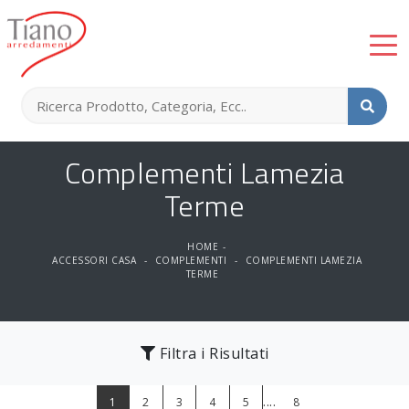
Complementi Lamezia
Terme
HOME
-
ACCESSORI CASA
-
COMPLEMENTI
-
COMPLEMENTI LAMEZIA
TERME
Filtra i Risultati
....
1
2
3
4
5
8