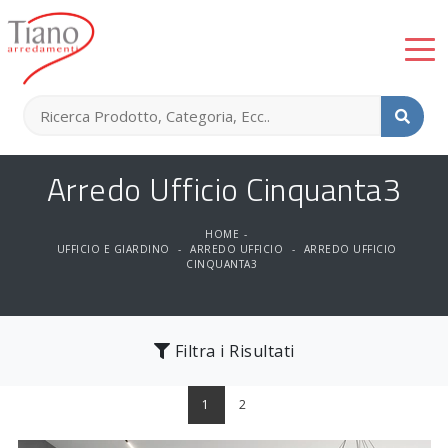
Arredo Ufficio Cinquanta3
HOME
-
UFFICIO E GIARDINO
-
ARREDO UFFICIO
-
ARREDO UFFICIO
CINQUANTA3
Filtra i Risultati
1
2