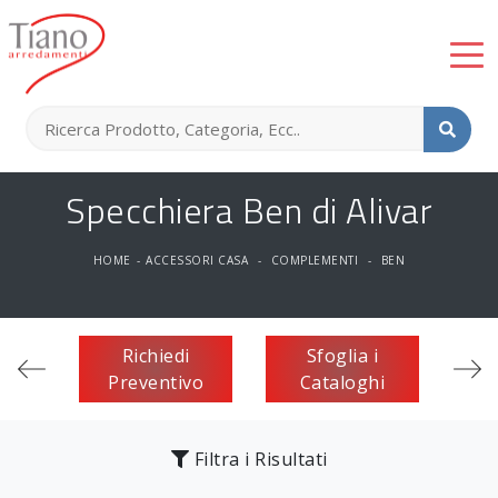
Specchiera Ben di Alivar
HOME
-
ACCESSORI CASA
-
COMPLEMENTI
-
BEN
Richiedi
Sfoglia i
Preventivo
Cataloghi
Filtra i Risultati