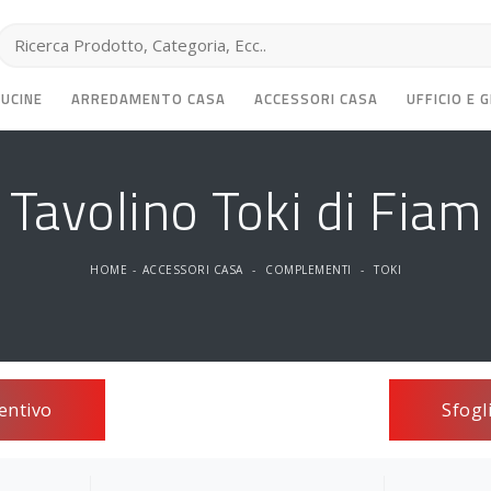
CUCINE
ARREDAMENTO CASA
ACCESSORI CASA
UFFICIO E 
Tavolino Toki di Fiam
HOME
-
ACCESSORI CASA
-
COMPLEMENTI
-
TOKI
entivo
Sfogl