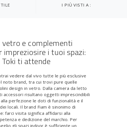
STILE
I PIÙ VISTI A :
in vetro e complementi
 impreziosire i tuoi spazi:
 Toki ti attende
rai vedere dal vivo tutte le più esclusive
 noto brand, tra cui trovi pure quelle
lini design in vetro. Dalla camera da letto
ti accessori risultano oggetti imprescindibili
lla perfezione le doti di funzionalità e il
dei locali. Il brand Fiam è sinonimo di
: farci visita significa affidarsi alla
petenza e dedizione del marchio. Per
glio gli spazi indoor è sufficiente un