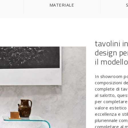
MATERIALE
tavolini 
design per
il modello
In showroom pot
composizioni del
complete di tavo
al salotto, ques
per completare a
valore estetico 
eccellenza e stile
pluriennale com
completare al me