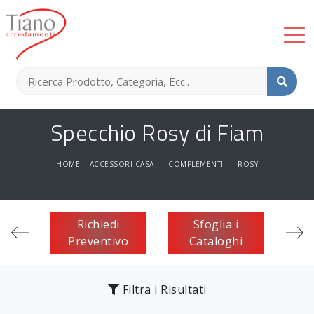
Specchio Rosy di Fiam
HOME
-
ACCESSORI CASA
-
COMPLEMENTI
-
ROSY
Richiedi
Sfoglia i
Preventivo
Cataloghi
Filtra i Risultati