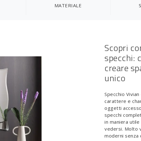
MATERIALE
Scopri co
specchi: 
creare sp
unico
Specchio Vivian 
carattere e cha
oggetti accesso
specchi complet
in maniera utile
vedersi. Molto v
moderni senza c