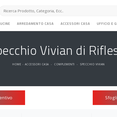
CUCINE
ARREDAMENTO CASA
ACCESSORI CASA
UFFICIO E 
ecchio Vivian di Rifle
HOME
-
ACCESSORI CASA
-
COMPLEMENTI
-
SPECCHIO VIVIAN
entivo
Sfogl