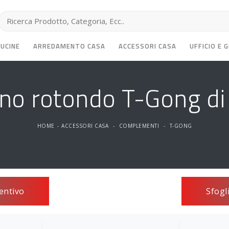
CUCINE
ARREDAMENTO CASA
ACCESSORI CASA
UFFICIO E 
ino rotondo T-Gong di 
HOME
-
ACCESSORI CASA
-
COMPLEMENTI
-
T-GONG
entivo
Sfogl