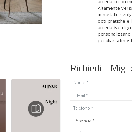
arredato con mob
Altamente versa
in metallo svolg
doti pratiche e 
arredative di g
personalizzano l
peculiari atmos
Richiedi il Migl