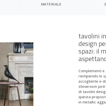
MATERIALE
tavolini 
design pe
spazi: il 
aspettan
Complementi e t
riempiendo lo s
accogliente e d
showroom potrai
di tavolini desi
questa proposta
in metallo: agg