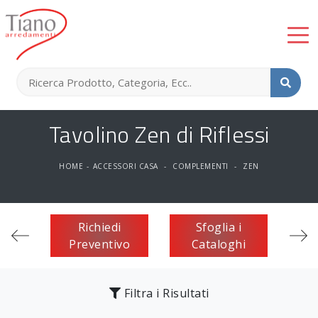
Tavolino Zen di Riflessi
HOME
-
ACCESSORI CASA
-
COMPLEMENTI
-
ZEN
Richiedi
Sfoglia i
Preventivo
Cataloghi
Filtra i Risultati