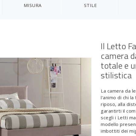
MISURA
STILE
Il Letto F
camera da
totale e 
stilistica
La camera da le
l'animo di chi l
riposo, alla dis
garantirti il co
scegli i Letti m
modello present
imbottiti dei m