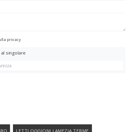
ulla
privacy
 al singolare
ARO
LETTI OGGIONI LAMEZIA TERME