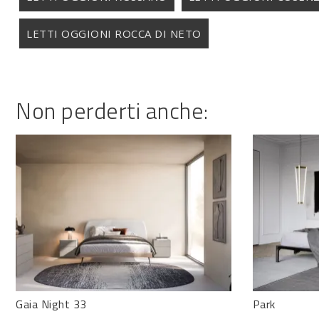
LETTI OGGIONI ROCCA DI NETO
Non perderti anche:
Gaia Night 33
Park