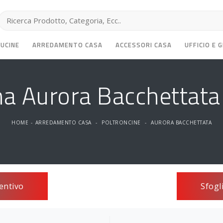
CUCINE
ARREDAMENTO CASA
ACCESSORI CASA
UFFICIO E 
na Aurora Bacchettata 
HOME
-
ARREDAMENTO CASA
-
POLTRONCINE
-
AURORA BACCHETTATA
entivo
Sfogl