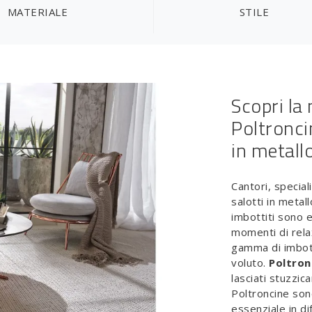
MATERIALE
STILE
Scopri la 
Poltroncin
in metall
Cantori, special
salotti in metal
imbottiti sono 
momenti di relax
gamma di imbott
voluto.
Poltron
lasciati stuzzi
Poltroncine so
essenziale in di