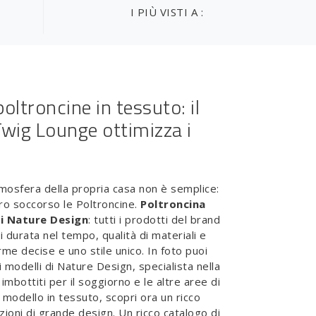
I PIÙ VISTI A :
poltroncine in tessuto: il
wig Lounge ottimizza i
i
mosfera della propria casa non è semplice:
tro soccorso le Poltroncine.
Poltroncina
i Nature Design
: tutti i prodotti del brand
 durata nel tempo, qualità di materiali e
rme decise e uno stile unico. In foto puoi
 modelli di Nature Design, specialista nella
 imbottiti per il soggiorno e le altre aree di
 modello in tessuto, scopri ora un ricco
zioni di grande design. Un ricco catalogo di