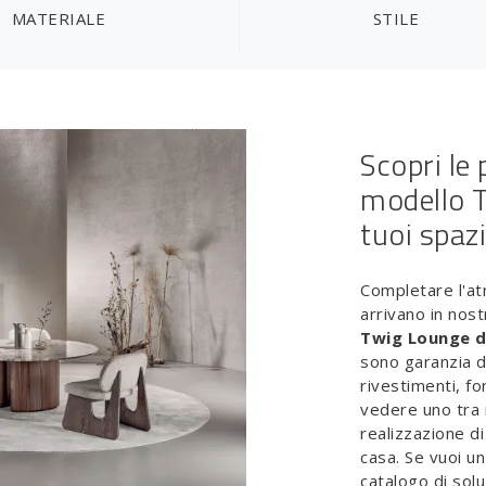
MATERIALE
STILE
Scopri le 
modello T
tuoi spaz
Completare l'at
arrivano in nos
Twig Lounge d
sono garanzia di
rivestimenti, fo
vedere uno tra i
realizzazione di
casa. Se vuoi un
catalogo di solu