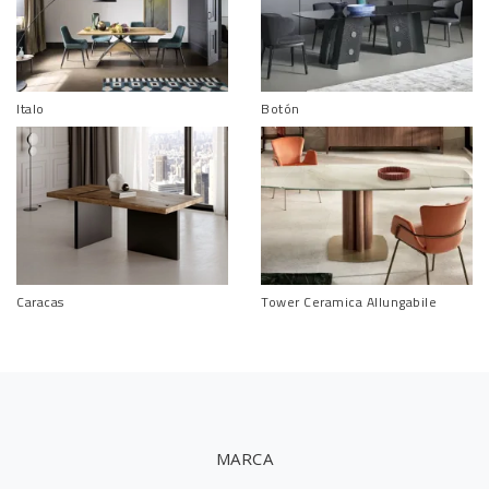
Italo
Botón
Caracas
Tower Ceramica Allungabile
MARCA