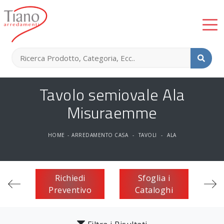
Tavolo semiovale Ala
Misuraemme
HOME
-
ARREDAMENTO CASA
-
TAVOLI
-
ALA
Richiedi
Sfoglia i
Preventivo
Cataloghi