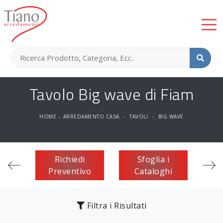
Tavolo Big wave di Fiam
HOME
-
ARREDAMENTO CASA
-
TAVOLI
-
BIG WAVE
Richiedi
Sfoglia i
Preventivo
Cataloghi
Filtra i Risultati