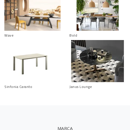
Wave
Bold
Sinfonia Caranto
Janus Lounge
MARCA