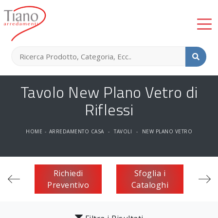
Tavolo New Plano Vetro di
Riflessi
HOME
-
ARREDAMENTO CASA
-
TAVOLI
-
NEW PLANO VETRO
Richiedi
Sfoglia i
Preventivo
Cataloghi