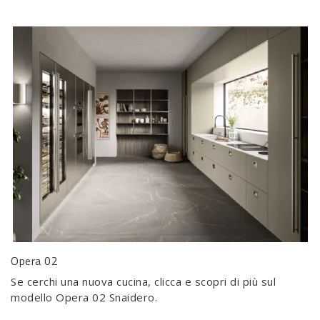
Opera 02
Se cerchi una nuova cucina, clicca e scopri di più sul
modello Opera 02 Snaidero.