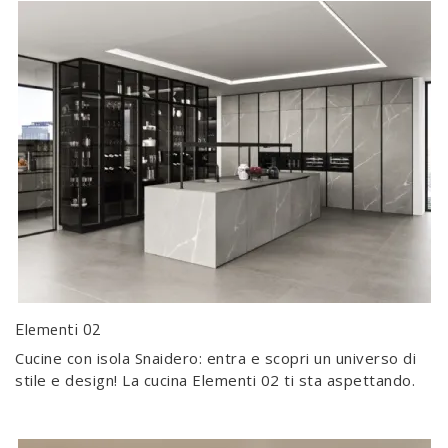
Elementi 02
Cucine con isola Snaidero: entra e scopri un universo di
stile e design! La cucina Elementi 02 ti sta aspettando.