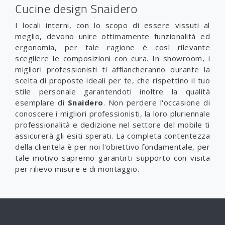
Cucine design Snaidero
I locali interni, con lo scopo di essere vissuti al
meglio, devono unire ottimamente funzionalità ed
ergonomia, per tale ragione è così rilevante
scegliere le composizioni con cura. In showroom, i
migliori professionisti ti affiancheranno durante la
scelta di proposte ideali per te, che rispettino il tuo
stile personale garantendoti inoltre la qualità
esemplare di
Snaidero
. Non perdere l'occasione di
conoscere i migliori professionisti, la loro pluriennale
professionalità e dedizione nel settore del mobile ti
assicurerà gli esiti sperati. La completa contentezza
della clientela è per noi l'obiettivo fondamentale, per
tale motivo sapremo garantirti supporto con visita
per rilievo misure e di montaggio.