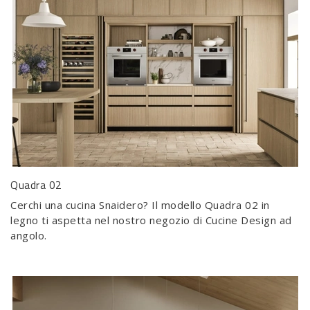
Quadra 02
Cerchi una cucina Snaidero? Il modello Quadra 02 in
legno ti aspetta nel nostro negozio di Cucine Design ad
angolo.