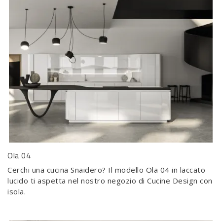
Ola 04
Cerchi una cucina Snaidero? Il modello Ola 04 in laccato
lucido ti aspetta nel nostro negozio di Cucine Design con
isola.