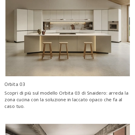
Orbita 03
Scopri di più sul modello Orbita 03 di Snaidero: arreda la
zona cucina con la soluzione in laccato opaco che fa al
caso tuo.