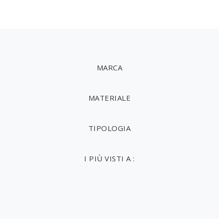
MARCA
MATERIALE
TIPOLOGIA
I PIÙ VISTI A :