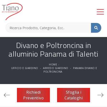
Divano e Poltroncina in
alluminio Panama di Talenti
HOME
-
UFFICIO E GIARDINO
-
ARREDO GIARDINO
-
PANAMA DIVANO E
POLTRONCINA
Richiedi
Sfoglia i
Preventivo
Cataloghi