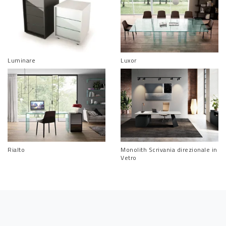
Luminare
Luxor
Rialto
Monolith Scrivania direzionale in
Vetro