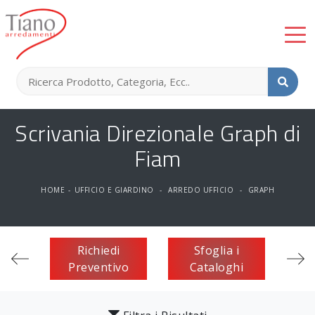
Scrivania Direzionale Graph di
Fiam
HOME
-
UFFICIO E GIARDINO
-
ARREDO UFFICIO
-
GRAPH
Richiedi
Sfoglia i
Preventivo
Cataloghi