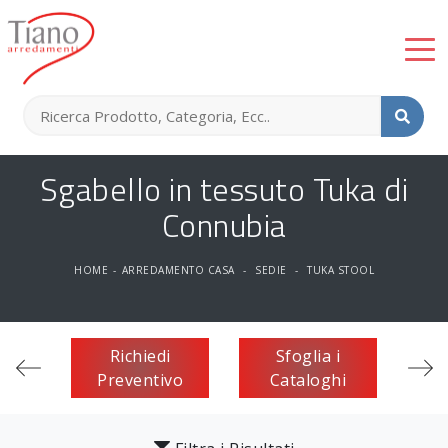
Sgabello in tessuto Tuka di
Connubia
HOME
-
ARREDAMENTO CASA
-
SEDIE
-
TUKA STOOL
Richiedi
Sfoglia i
Preventivo
Cataloghi