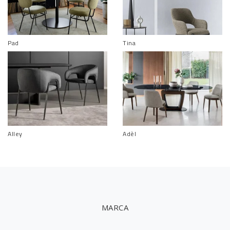
Pad
Tina
Alley
Adèl
MARCA