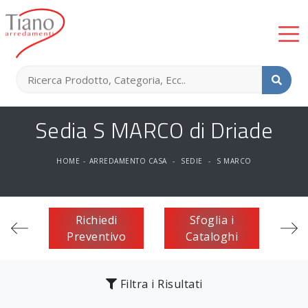
Sedia S MARCO di Driade
HOME
-
ARREDAMENTO CASA
-
SEDIE
-
S MARCO
Richiedi
Sfoglia i
Preventivo
Cataloghi
Filtra i Risultati