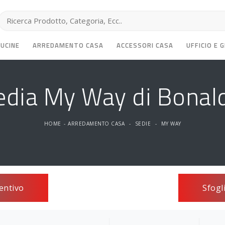
CUCINE
ARREDAMENTO CASA
ACCESSORI CASA
UFFICIO E 
edia My Way di Bonal
HOME
-
ARREDAMENTO CASA
-
SEDIE
-
MY WAY
entivo
Sfogl