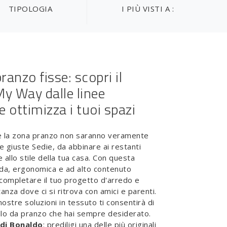
TIPOLOGIA
I PIÙ VISTI A :
ranzo fisse: scopri il
y Way dalle linee
 ottimizza i tuoi spazi
 e la zona pranzo non saranno veramente
le giuste Sedie, da abbinare ai restanti
 allo stile della tua casa. Con questa
da, ergonomica e ad alto contenuto
 completare il tuo progetto d'arredo e
tanza dove ci si ritrova con amici e parenti.
 nostre soluzioni in tessuto ti consentirà di
llo da pranzo che hai sempre desiderato.
di Bonaldo
: prediligi una delle più originali