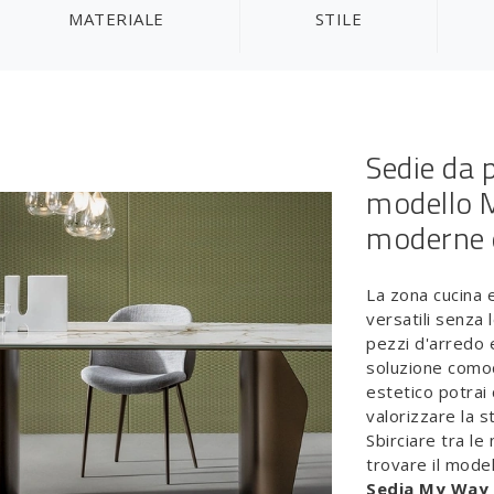
MATERIALE
STILE
Sedie da p
modello M
moderne e
La zona cucina
versatili senza 
pezzi d'arredo e
soluzione como
estetico potrai
valorizzare la s
Sbirciare tra le
trovare il mode
Sedia My Way 