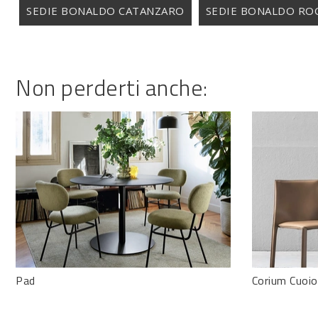
SEDIE BONALDO CATANZARO
SEDIE BONALDO ROC
Non perderti anche:
Pad
Corium Cuoio